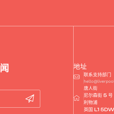
闻
地址
联系支持部门
hello@liverpo
唐人街
尼尔森街 5 号
利物浦
英国 L1 5D