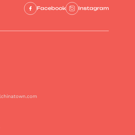
Facebook
Instagram
olchinatown.com
W