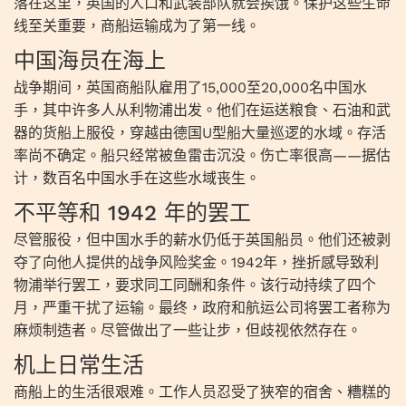
落在这里，英国的人口和武装部队就会挨饿。保护这些生命
线至关重要，商船运输成为了第一线。
中国海员在海上
战争期间，英国商船队雇用了15,000至20,000名中国水
手，其中许多人从利物浦出发。他们在运送粮食、石油和武
器的货船上服役，穿越由德国U型船大量巡逻的水域。存活
率尚不确定。船只经常被鱼雷击沉没。伤亡率很高——据估
计，数百名中国水手在这些水域丧生。
不平等和 1942 年的罢工
尽管服役，但中国水手的薪水仍低于英国船员。他们还被剥
夺了向他人提供的战争风险奖金。1942年，挫折感导致利
物浦举行罢工，要求同工同酬和条件。该行动持续了四个
月，严重干扰了运输。最终，政府和航运公司将罢工者称为
麻烦制造者。尽管做出了一些让步，但歧视依然存在。
机上日常生活
商船上的生活很艰难。工作人员忍受了狭窄的宿舍、糟糕的