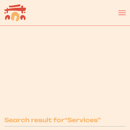
Select a business or service...
Search result for
“
Services
”