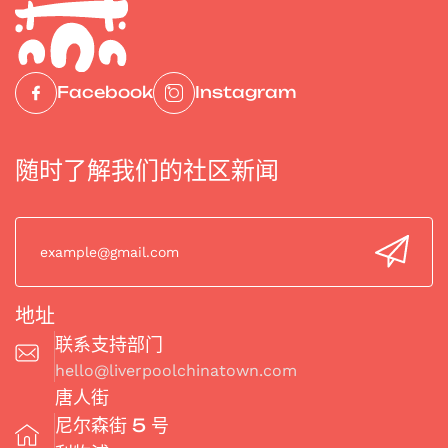
e
s.
0151 709 4247
Facebook
Instagram
随时了解我们的社区新闻
地址
联系支持部门
hello@liverpoolchinatown.com
唐人街
尼尔森街 5 号