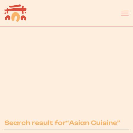
Select a business or service...
Search result for
“
Asian Cuisine
”