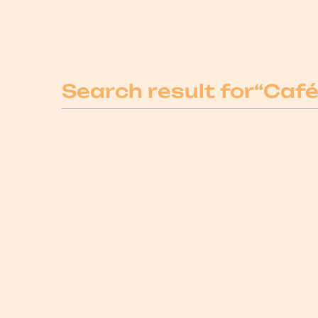
Search result for
“
Caf